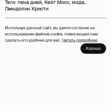
Теги:
пена дней
,
Кейт Мосс
,
мода
,
Гвендолин Кристи
8
Используя данный сайт, вы даете согласие на
Войдите в аккаунт
, чтобы читать и
использование файлов cookie, помогающих нам
оставлять комментарии
сделать его удобнее для вас.
Читать подробнее
Хорошо