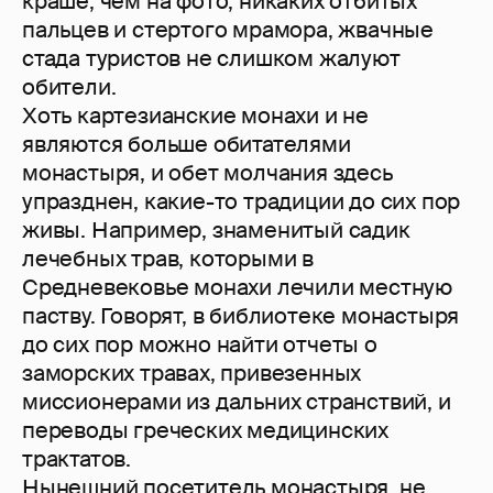
краше, чем на фото, никаких отбитых
пальцев и стертого мрамора, жвачные
стада туристов не слишком жалуют
обители.
Хоть картезианские монахи и не
являются больше обитателями
монастыря, и обет молчания здесь
упразднен, какие-то традиции до сих пор
живы. Например, знаменитый садик
лечебных трав, которыми в
Средневековье монахи лечили местную
паству. Говорят, в библиотеке монастыря
до сих пор можно найти отчеты о
заморских травах, привезенных
миссионерами из дальних странствий, и
переводы греческих медицинских
трактатов.
Нынешний посетитель монастыря, не