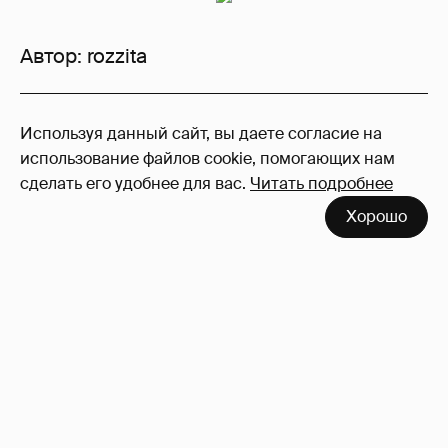
Автор:
rozzita
64
Используя данный сайт, вы даете согласие на
Войдите в аккаунт
, чтобы читать и
использование файлов cookie, помогающих нам
оставлять комментарии
сделать его удобнее для вас.
Читать подробнее
Хорошо