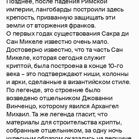
Позднее, после падения Римской
империи, лангобарды построили здесь
крепость, призванную защищать эти
земли от вторжения франков.
О первых годах существования Сакра ди
Сан Микеле известно очень мало.
Достоверно известно, что та часть Сан
Микеле, которая сегодня служит
криптой, была построена в конце 10-го
века – это подтверждают ниши, колонны
и арки, сделанные в византийском стиле.
По легенде, это строение было
возведено отшельником Джованни
Винченцо, которому явился Архангел
Михаил. Та же легенда гласит, что
материалы для строительства крипты,
собранные отшельником, за одну ночь
чудесным образом оказались на вершине