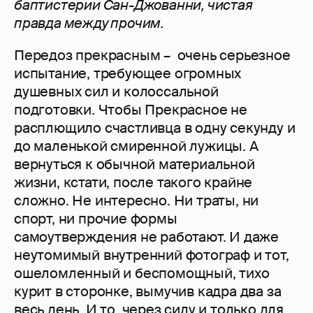
баптистерии Сан-Джованни, чистая
правда между прочим.
Передоз прекрасным – очень серьезное
испытание, требующее огромных
душевных сил и колоссальной
подготовки. Чтобы Прекрасное не
расплющило счастливца в одну секунду и
до маленькой смиренной лужицы. А
вернуться к обычной материальной
жизни, кстати, после такого крайне
сложно. Не интересно. Ни траты, ни
спорт, ни прочие формы
самоутверждения не работают. И даже
неутомимый внутренний фотограф и тот,
ошеломленный и беспомощный, тихо
курит в сторонке, вымучив кадра два за
весь день. И то, через силу и только для