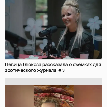
Певица Глюкоза рассказала о съёмках для
эротического журнала
3
Юлия Высоцкая выложила селфи без
макияжа
2