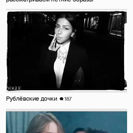
Рублёвские дочки
187
Неужели правда?
143