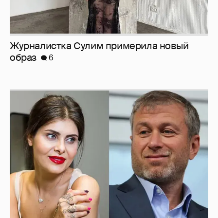
И снова невеста
357