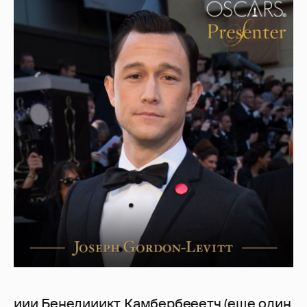
иии Бенедииикт Камбербееетч (еще один