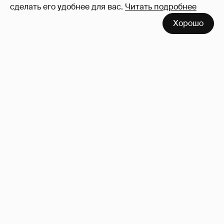
сделать его удобнее для вас.
Читать подробнее
Хорошо
Анастасия Гребенкина, Женя Малахова,
Оксана Русланова и другие гости
фестиваля «Баланс вкуса и ритма»:
рассматриваем летние образы