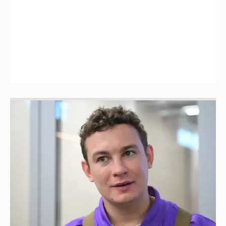
Никита Кологривый высказался насчёт
ИИ
1