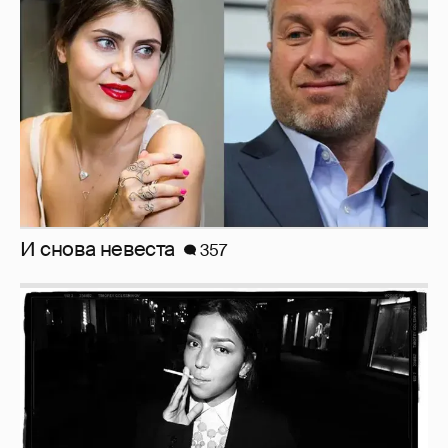
И снова невеста
357