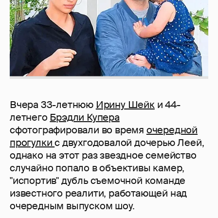
Вчера 33-летнюю
Ирину Шейк
и 44-
летнего
Брэдли Купера
сфотографировали во время
очередной
прогулки
с двухгодовалой дочерью Леей,
однако на этот раз звездное семейство
случайно попало в объективы камер,
"испортив" дубль съемочной команде
известного реалити, работающей над
очередным выпуском шоу.