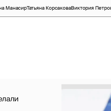
на Манасир
Татьяна Корсакова
Виктория Петро
елали