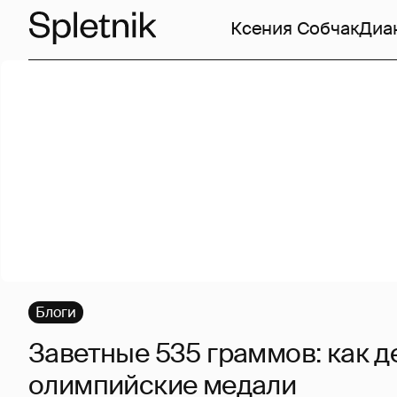
Ксения Собчак
Диа
Блоги
Заветные 535 граммов: как д
олимпийские медали