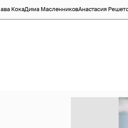
ава Кока
Дима Масленников
Анастасия Решет