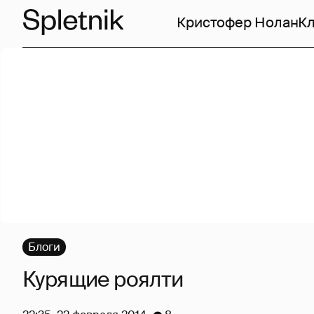
Кристофер Нолан
Кл
Блоги
Курящие роялти