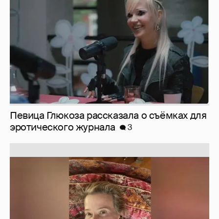
эротического журнала
3
Юлия Высоцкая выложила селфи без
макияжа
2