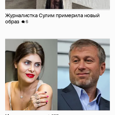
И снова невеста
357