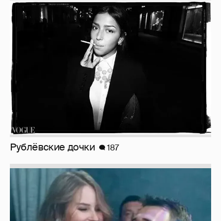
Рублёвские дочки
187
Неужели правда?
143