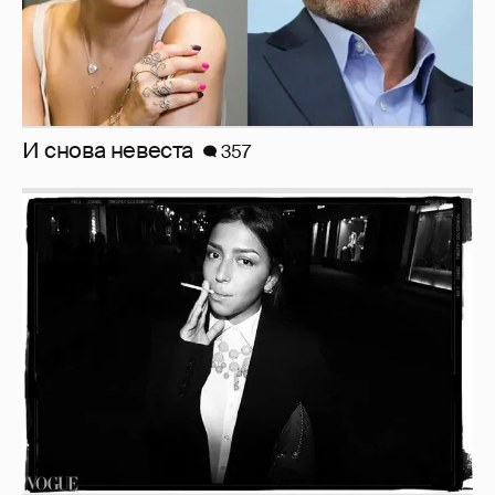
И снова невеста
357