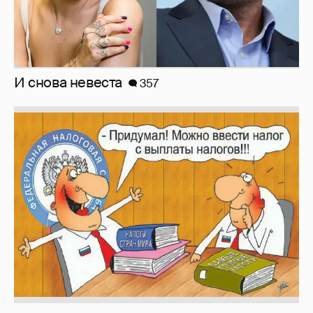
И снова невеста
357