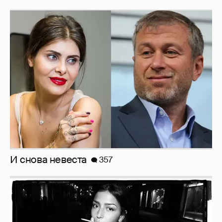
И снова невеста
357
Рублёвские дочки
187