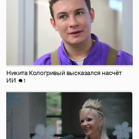
ИИ
1
Певица Глюкоза рассказала о съёмках для
эротического журнала
3