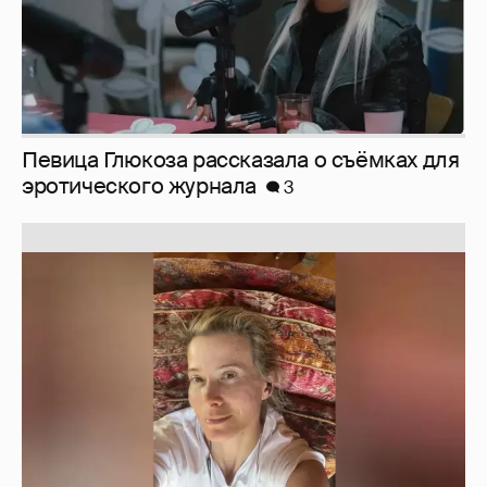
Юлия Высоцкая выложила селфи без
макияжа
2