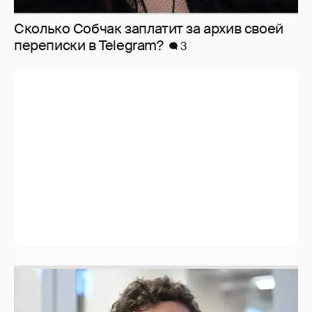
Сколько Собчак заплатит за архив своей
перeписки в Telegram?
3
Никита Кологривый высказался насчёт