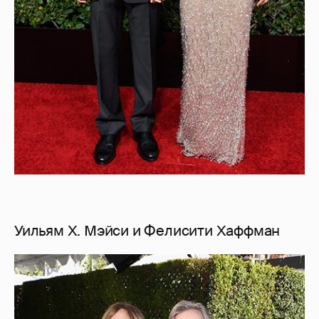
Уильям Х. Мэйси и Фелисити Хаффман