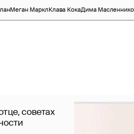
лан
Меган Маркл
Клава Кока
Дима Масленнико
отце, советах
ности