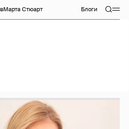
в
Марта Стюарт
Блоги