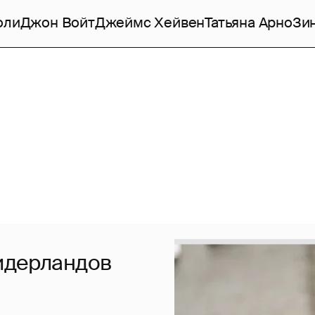
оли
Джон Войт
Джеймс Хейвен
Татьяна Арно
Зи
идерландов