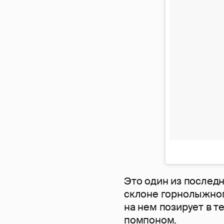
Это один из послед
склоне горнолыжног
на нем позирует в 
помпоном.