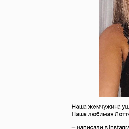
Наша жемчужина ушла
Наша любимая Лотте
— написали в Instag