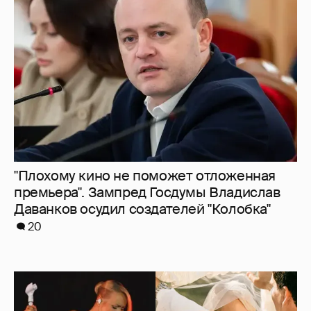
"Плохому кино не поможет отложенная
премьера". Зампред Госдумы Владислав
Даванков осудил создателей "Колобка"
20
"Душевность и лютое веселье". Клава Кока