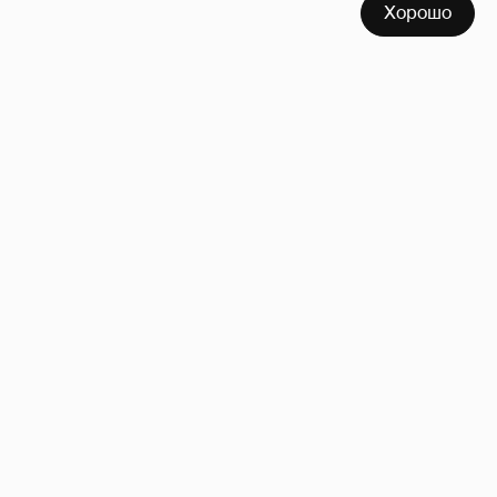
Хорошо
Эмин Агаларов показал, как проводит