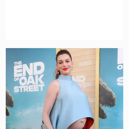
Беременная третьим ребёнком Энн
Хэтэуэй вышла в свет с обнажённым
животом
1