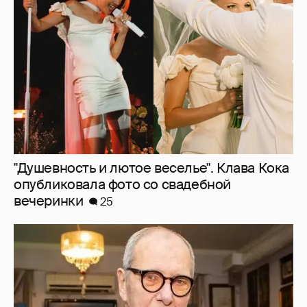
опубликовала фото со свадебной
вечеринки
25
Эммануил Виторган показал фото
младшей дочери в честь её дня рождения
27