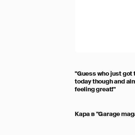
"Guess who just got 
today though and alm
feeling great!"
Кара в "Garage mag