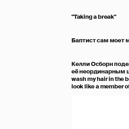
"Taking a break"
Баптист сам моет
Келли Осборн поде
её неординарным цв
wash my hair in the 
look like a member 