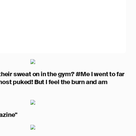
their sweat on in the gym? #Me I went to far
ost puked! But I feel the burn and am
azine"