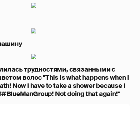
 машину
лилась трудностями, связанными с
етом волос "This is what happens when I
bath! Now I have to take a shower because I
of#BlueManGroup! Not doing that again!"