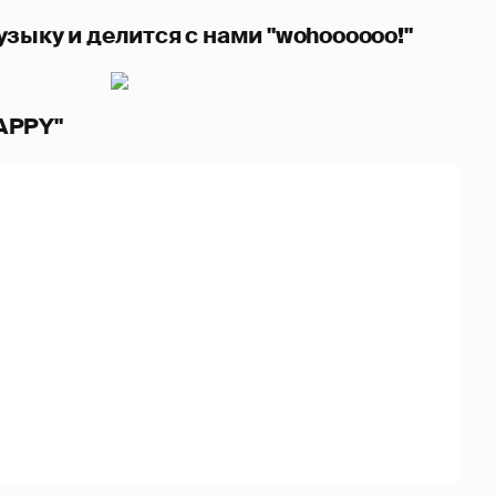
зыку и делится с нами "wohoooooo!"
HAPPY"