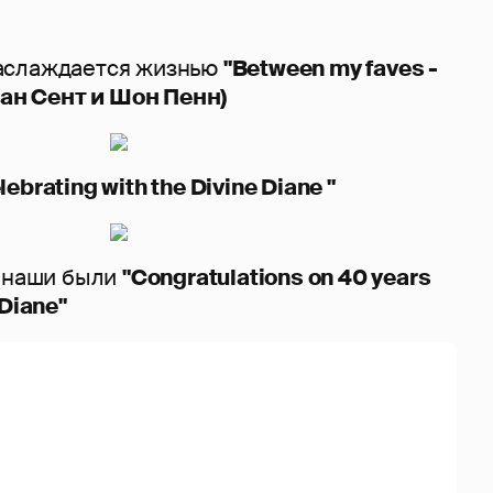
аслаждается жизнью
"Between my faves -
Ван Сент и Шон Пенн)
brating with the Divine Diane "
и наши были
"Congratulations on 40 years
 Diane"