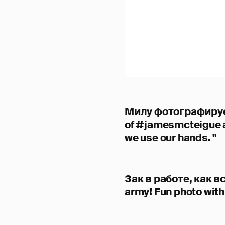
Милу фотографирует
of #jamesmcteigue an
we use our hands. "
Зак в работе, как в
army! Fun photo with