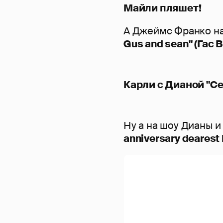
Майли пляшет!
А Джеймс Франко н
Gus and sean" (Гас 
Карли с Дианой "Cele
Ну а на шоу Дианы 
anniversary dearest