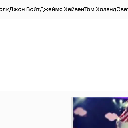
оли
Джон Войт
Джеймс Хейвен
Том Холанд
Све