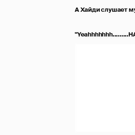
А Хайди слушает му
"Yeahhhhhhh.........