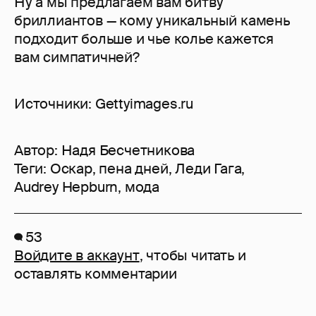
Ну а мы предлагаем вам битву
бриллиантов — кому уникальный камень
подходит больше и чье колье кажется
вам симпатичней?
Источники: Gettyimages.ru
Автор:
Надя Бесчетникова
Теги:
Оскар
,
пена дней
,
Леди Гага
,
Audrey Hepburn
,
мода
53
Войдите в аккаунт
, чтобы читать и
оставлять комментарии