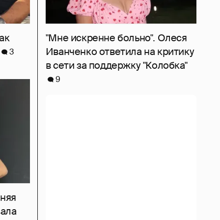
ак
"Мне искренне больно". Олеся
Иванченко ответила на критику
3
в сети за поддержку "Колобка"
9
тняя
зала