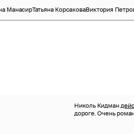
на Манасир
Татьяна Корсакова
Виктория Петро
Николь Кидман
дей
дороге. Очень рома