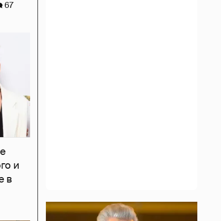
67
ое
го и
е в