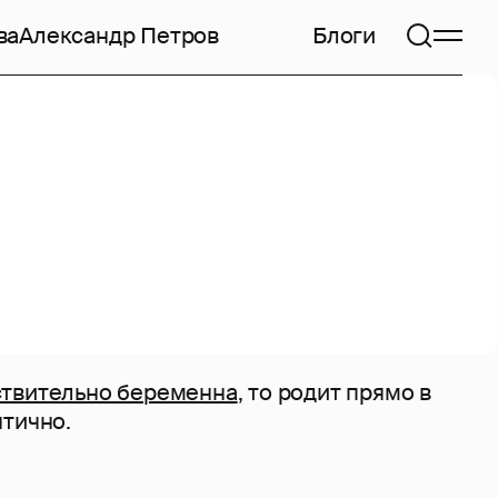
ва
Александр Петров
Блоги
ствительно беременна
, то родит прямо в
нтично.