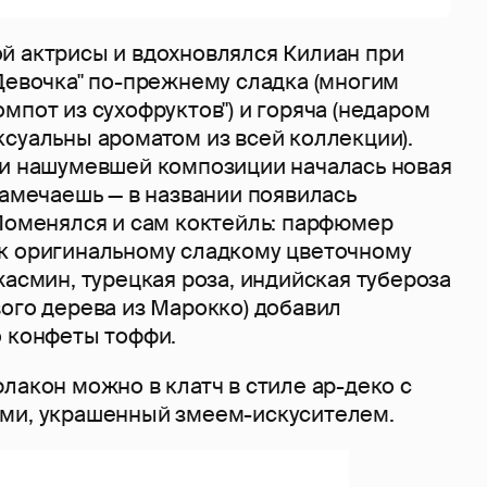
й актрисы и вдохновлялся Килиан при
Девочка" по-прежнему сладка (многим
мпот из сухофруктов") и горяча (недаром
ксуальны ароматом из всей коллекции).
ии нашумевшей композиции началась новая
замечаешь — в названии появилась
 Поменялся и сам коктейль: парфюмер
к оригинальному сладкому цветочному
жасмин, турецкая роза, индийская тубероза
ого дерева из Марокко) добавил
о конфеты тоффи.
лакон можно в клатч в стиле ар-деко с
ми, украшенный змеем-искусителем.