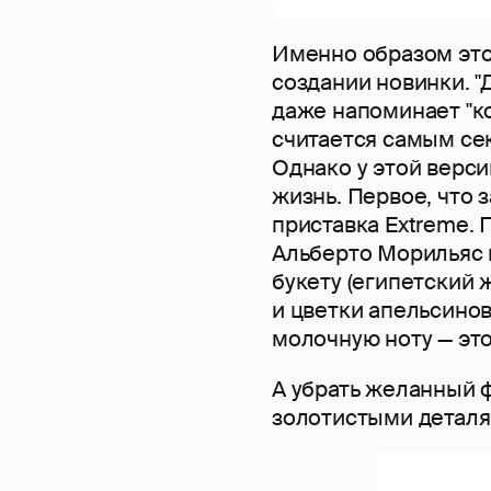
Именно образом это
создании новинки. "
даже напоминает "ко
считается самым се
Однако у этой верс
жизнь. Первое, что 
приставка Extreme.
Альберто Морильяс 
букету (египетский 
и цветки апельсинов
молочную ноту — эт
А убрать желанный ф
золотистыми деталя