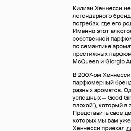
Килиан Хеннесси не
легендарного бренда
погребах, где его р
Именно этот алкого
собственной парфюм
по семантике аромат
престижных парфюме
McQueen и Giorgio A
В 2007-ом Хеннесси
парфюмерный бренд K
разных ароматов. О
успешных — Good Gir
плохой"), который в
Представить свое д
которых мы вам уж
Хеннесси приехал
л