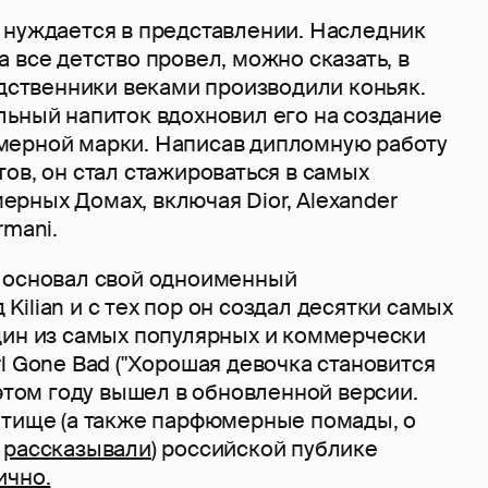
 нуждается в представлении. Наследник
 все детство провел, можно сказать, в
одственники веками производили коньяк.
льный напиток вдохновил его на создание
ерной марки. Написав дипломную работу
ов, он стал стажироваться в самых
рных Домах, включая Dior, Alexander
rmani.
 основал свой одноименный
ilian и с тех пор он создал десятки самых
дин из самых популярных и коммерчески
l Gone Bad ("Хорошая девочка становится
 этом году вышел в обновленной версии.
етище (а также парфюмерные помады, о
е
рассказывали
) российской публике
ично.