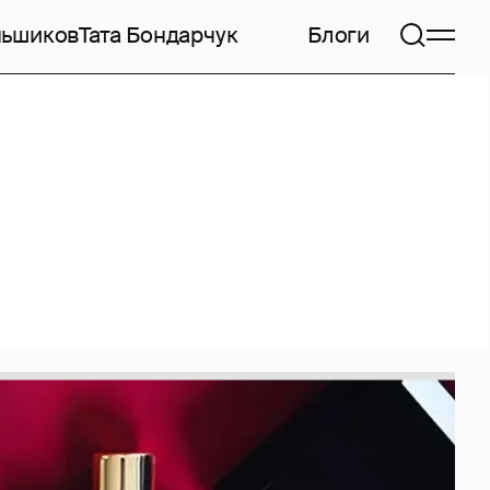
ньшиков
Тата Бондарчук
Блоги