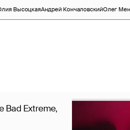
лия Высоцкая
Андрей Кончаловский
Олег Ме
e Bad Extreme,