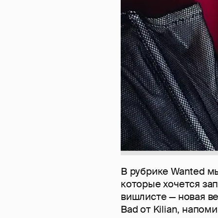
В рубрике Wanted м
которые хочется за
вишлисте — новая в
Bad от Kilian, напо