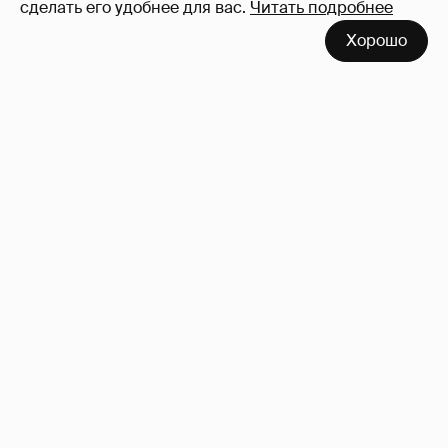
сделать его удобнее для вас.
Читать подробнее
Никита Кологривый высказался насчёт
Хорошо
ИИ
1
Певица Глюкоза рассказала о съёмках для
эротического журнала
3