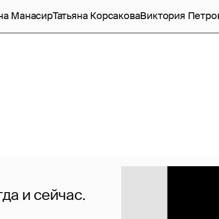
на Манасир
Татьяна Корсакова
Виктория Петро
да и сейчас.