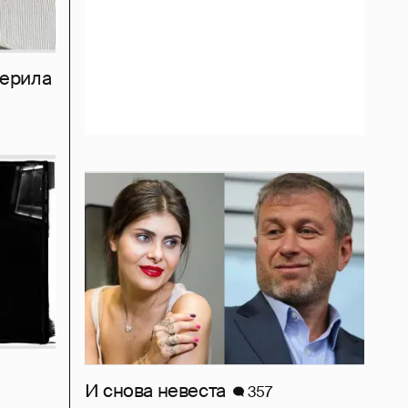
мерила
И снова невеста
357