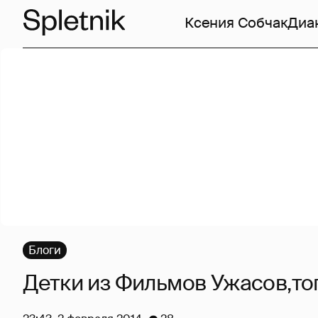
Ксения Собчак
Диа
Блоги
Детки из Фильмов Ужасов,тог