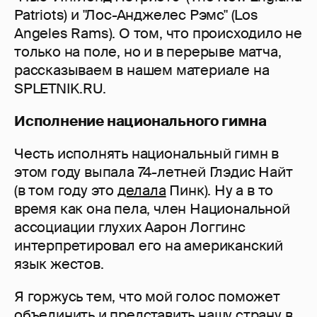
Patriots) и "Лос-Анджелес Рэмс" (Los
Angeles Rams). О том, что происходило не
только на поле, но и в перерыве матча,
рассказываем в нашем материале на
SPLETNIK.RU.
Исполнение национального гимна
Честь исполнять национальный гимн в
этом году выпала 74-летней Глэдис Найт
(в том году это
делала
Пинк). Ну а в то
время как она пела, член Национальной
ассоциации глухих Аарон Логгинс
интерпретировал его на американский
язык жестов.
Я горжусь тем, что мой голос поможет
объединить и представить нашу страну в