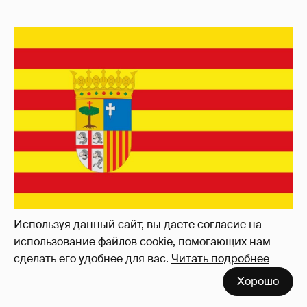
Используя данный сайт, вы даете согласие на
Автономное сообщества в Испании,
использование файлов cookie, помогающих нам
бывшее независимым королевством
сделать его удобнее для вас.
Читать подробнее
с 1035-го по 1707-й годы. В его состав
Хорошо
входили, в том числе, Каталония