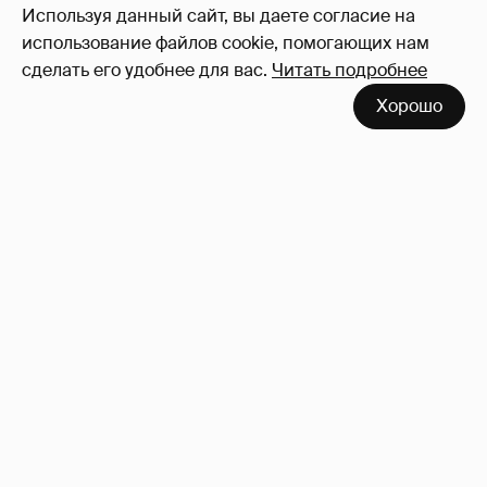
Используя данный сайт, вы даете согласие на
использование файлов cookie, помогающих нам
сделать его удобнее для вас.
Читать подробнее
Хорошо
"Не просто слухи". Инсайдер подтвердил
роман Фёдора Бондарчука и Виктории
Исаковой
162