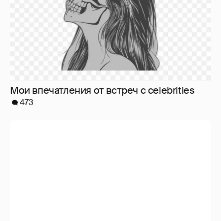
Знаменитости со странным "сексуальным
поведением"
180