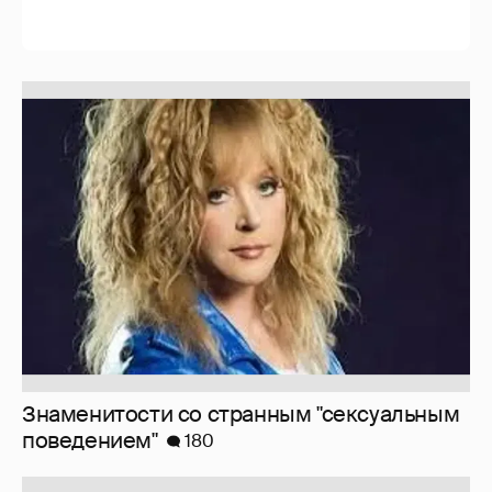
Softporn
89