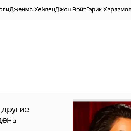
оли
Джеймс Хейвен
Джон Войт
Гарик Харламо
 другие
день