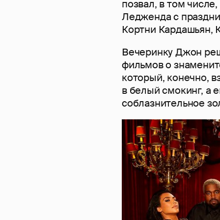
позвал, в том числе,
Ледженда с праздн
Кортни Кардашьян, 
Вечеринку Джон реш
фильмов о знаменит
который, конечно, в
в белый смокинг, а е
соблазнительное зо