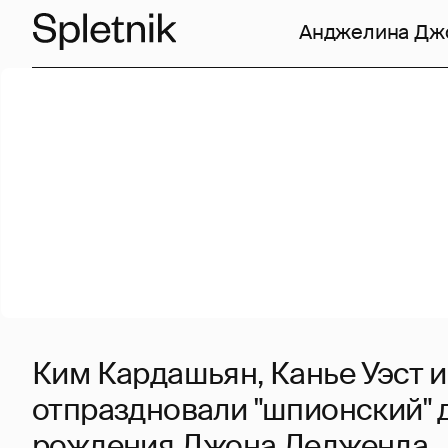
Анджелина Дж
Ким Кардашьян, Канье Уэст и
отпраздновали "шпионский" 
рождения Джона Ледженда