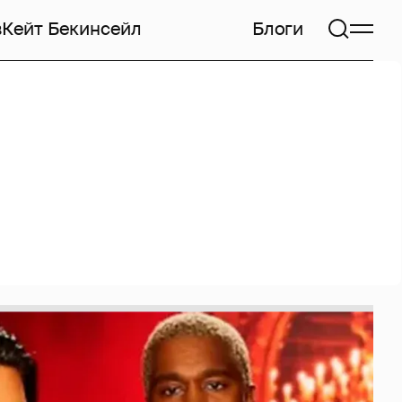
в
Кейт Бекинсейл
Блоги