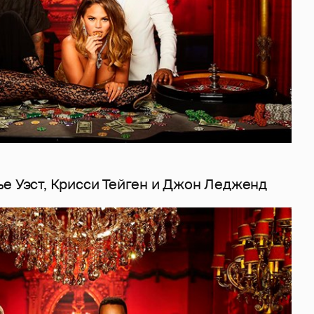
ье Уэст, Крисси Тейген и Джон Ледженд