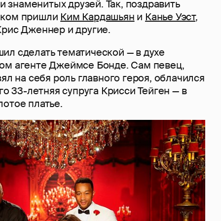
 и знаменитых друзей. Так, поздравить
иком пришли
Ким Кардашьян
и
Канье Уэст
,
Крис Дженнер и другие.
ил сделать тематической — в духе
ом агенте Джеймсе Бонде. Сам певец,
зял на себя роль главного героя, облачился
го 33-летняя супруга Крисси Тейген — в
лотое платье.