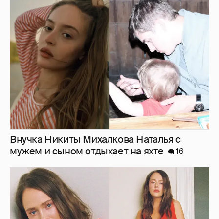
Внучка Никиты Михалкова Наталья с
мужем и сыном отдыхает на яхте
16
"Лолита". Аглая Тарасова снялась в мини-
платье с декольте и чулках
41