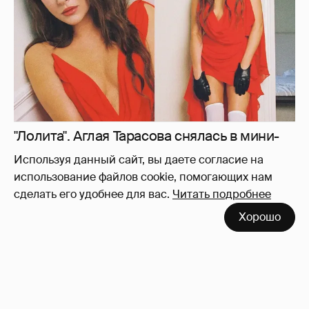
Используя данный сайт, вы даете согласие на
использование файлов cookie, помогающих нам
сделать его удобнее для вас.
Читать подробнее
Сиенна Миллер раскрыла пол третьего
Хорошо
ребёнка и показала редкие фото с детьми
27