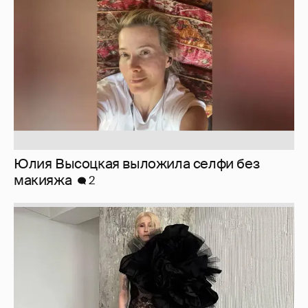
макияжа
2
Журналистка Сулим примерила новый
образ
6