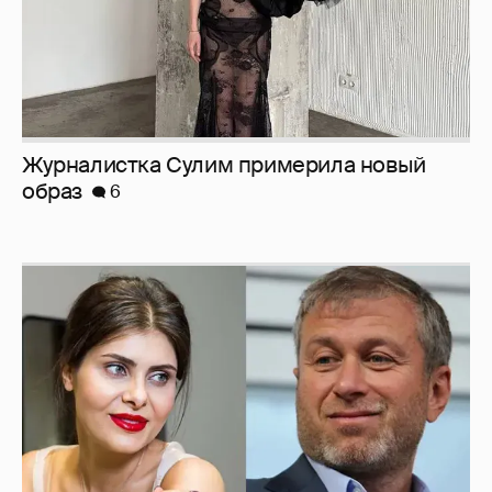
И снова невеста
357