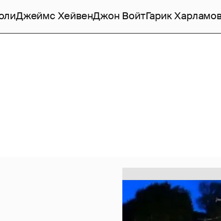
оли
Джеймс Хейвен
Джон Войт
Гарик Харламо