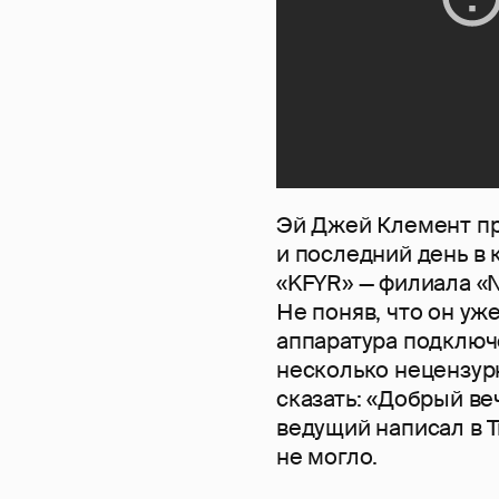
Эй Джей Клемент п
и последний день в 
«KFYR» — филиала «N
Не поняв, что он уж
аппаратура подключе
несколько нецензур
сказать: «Добрый в
ведущий написал в Т
не могло.