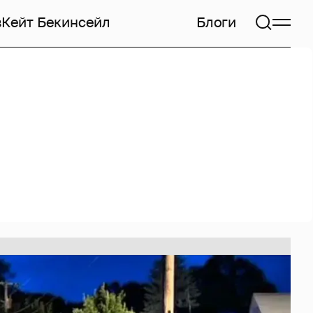
в
Кейт Бекинсейл
Блоги