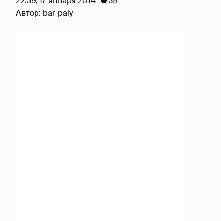
22:39, 17 января 2014
39
Автор:
bar_paly