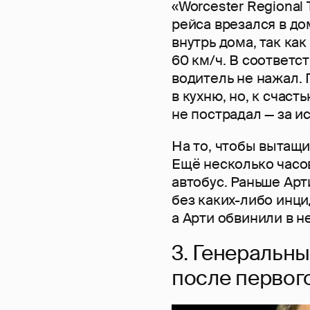
«Worcester Regional 
рейса врезался в до
внутрь дома, так как
60 км/ч. В соответс
водитель не нажал.
в кухню, но, к счаст
не пострадал — за и
На то, чтобы вытащи
Ещё несколько часо
автобус. Раньше Ар
без каких-либо инци
а Арти обвинили в 
3. Генеральны
после первого