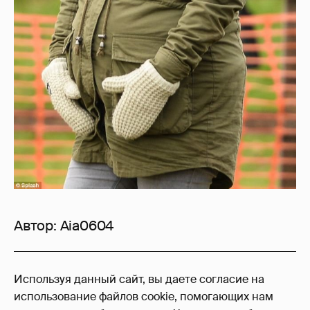
Автор:
Aia0604
0
Используя данный сайт, вы даете согласие на
Войдите в аккаунт
, чтобы читать и
использование файлов cookie, помогающих нам