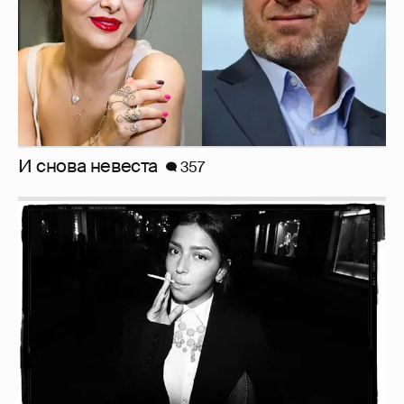
И снова невеста
357