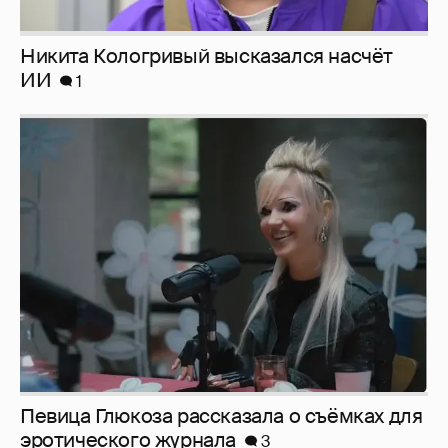
Никита Кологривый высказался насчёт
ИИ
1
Певица Глюкоза рассказала о съёмках для
эротического журнала
3