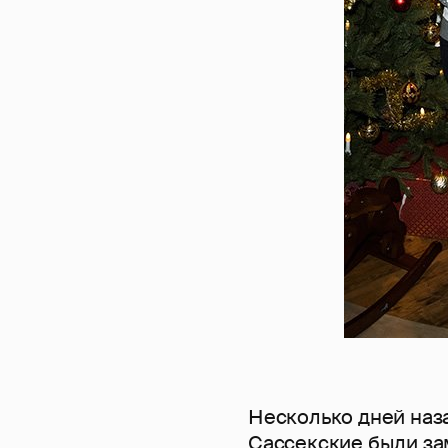
Несколько дней наза
Сассекские были за