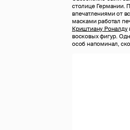
столице Германии. 
впечатлениями от в
масками работал пе
Криштиану Роналду
восковых фигур. Од
особ напоминал, ско