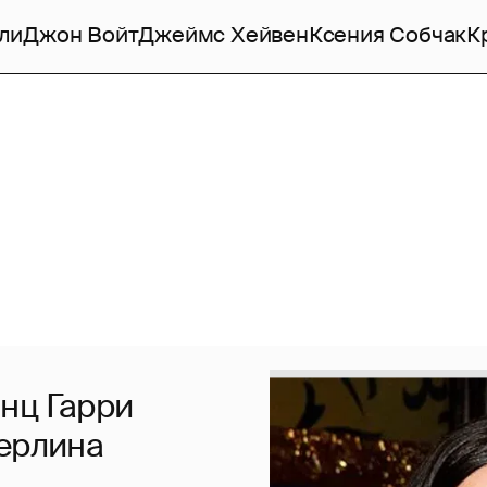
ли
Джон Войт
Джеймс Хейвен
Ксения Собчак
К
нц Гарри
Берлина