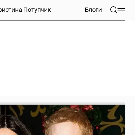
ристина Потупчик
Блоги