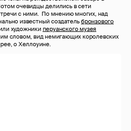
Потом очевидцы делились в сети
стречи с ними. По мнению многих, над
чально известный создатель
бронзового
или художники
перуанского музея
ним словом, вид немигающих королевских
рее, о Хеллоуине.