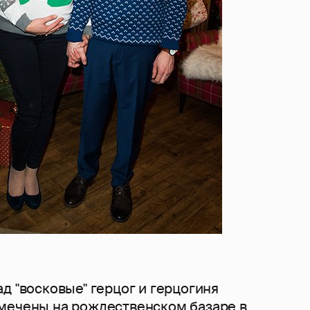
д "восковые" герцог и герцогиня
мечены на рождественском базаре в