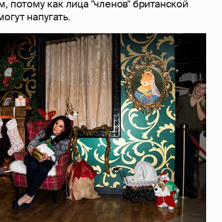
, потому как лица "членов" британской
огут напугать.