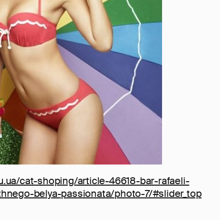
u.ua/cat-shoping/article-46618-bar-rafaeli-
zhnego-belya-passionata/photo-7/#slider_top