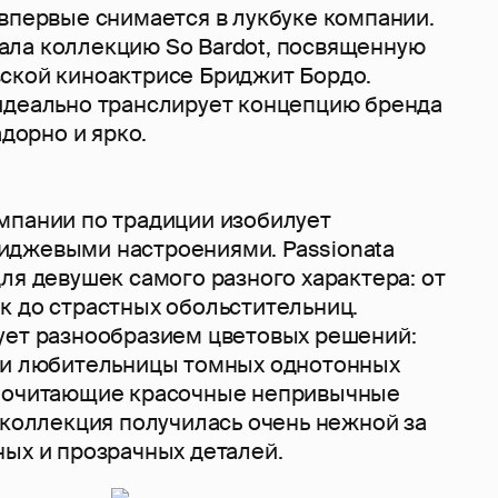
 впервые снимается в лукбуке компании.
ла коллекцию So Bardot, посвященную
ской киноактрисе Бриджит Бордо.
идеально транслирует концепцию бренда
адорно и ярко.
мпании по традиции изобилует
джевыми настроениями. Passionata
ля девушек самого разного характера: от
к до страстных обольстительниц.
ует разнообразием цветовых решений:
 и любительницы томных однотонных
дпочитающие красочные непривычные
 коллекция получилась очень нежной за
ных и прозрачных деталей.