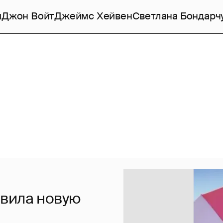
и
Джон Войт
Джеймс Хейвен
Светлана Бондарч
авила новую