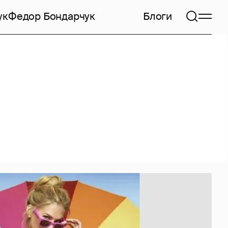
ук
Федор Бондарчук
Блоги