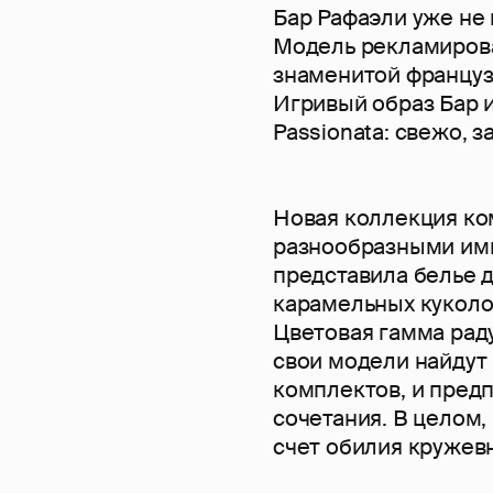
Бар Рафаэли уже не
Модель рекламирова
знаменитой француз
Игривый образ Бар 
Passionata: свежо, з
Новая коллекция ко
разнообразными ими
представила белье д
карамельных куколо
Цветовая гамма рад
свои модели найдут
комплектов, и пре
сочетания. В целом,
счет обилия кружев