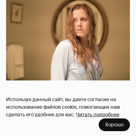
Эми Адамс в сериале "Острые предметы"
Используя данный сайт, вы даете согласие на
использование файлов cookie, помогающих нам
Лучший актер второго плана в мини-
сделать его удобнее для вас.
Читать подробнее
сериале/телефильме
Хорошо
Алан Аркин, "Метод Комински" (The