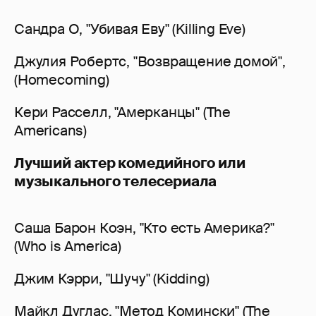
Сандра О, "Убивая Еву" (Killing Eve)
Джулия Робертс, "Возвращение домой",
(Homecoming)
Кери Расселл, "Амерканцы" (The
Americans)
Лучший актер комедийного или
музыкального телесериала
Саша Барон Коэн, "Кто есть Америка?"
(Who is America)
Джим Кэрри, "Шучу" (Kidding)
Майкл Дуглас, "Метод Комински" (The