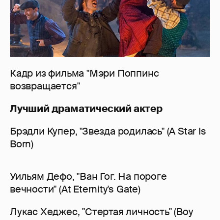
Кадр из фильма "Мэри Поппинс
возвращается"
Лучший драматический актер
Брэдли Купер, "Звезда родилась" (A Star Is
Born)
Уильям Дефо, "Ван Гог. На пороге
вечности" (At Eternity's Gate)
Лукас Хеджес, "Стертая личность" (Boy