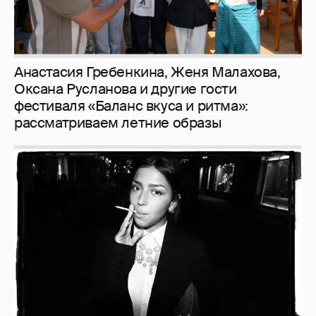
Рублёвские дочки
187