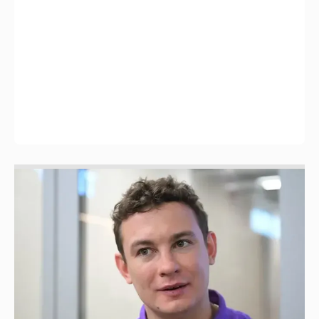
Никита Кологривый высказался насчёт
ИИ
1