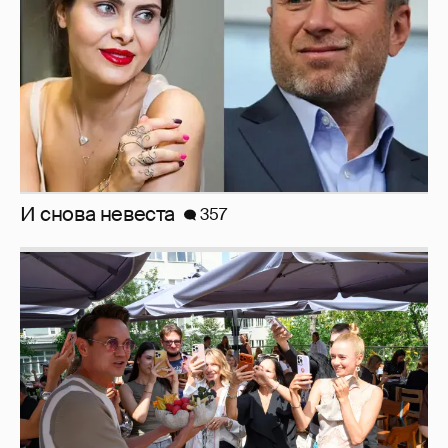
Анастасия Гребенкина, Женя Малахова,
Оксана Русланова и другие гости
фестиваля «Баланс вкуса и ритма»:
рассматриваем летние образы