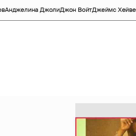
ов
Анджелина Джоли
Джон Войт
Джеймс Хейве