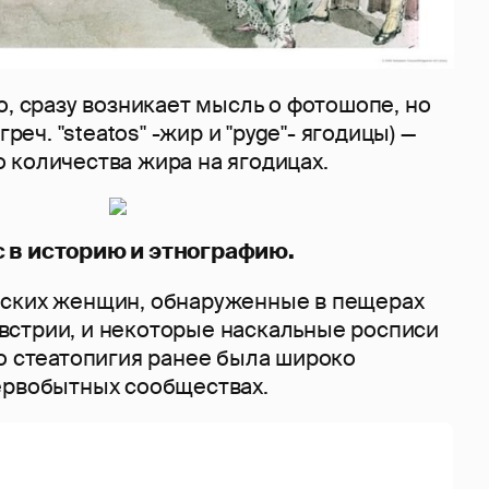
о, сразу возникает мысль о фотошопе, но
греч. "steatos" -жир и "pyge"- ягодицы) —
 количества жира на ягодицах.
 в историю и этнографию.
ских женщин, обнаруженные в пещерах
стрии, и некоторые наскальные росписи
о стеатопигия ранее была широко
ервобытных сообществах.