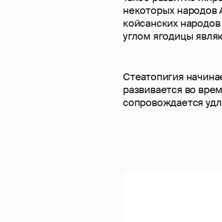
некоторых народов 
койсанских народов
углом ягодицы явля
Стеатопигия начина
развивается во вре
сопровождается удл