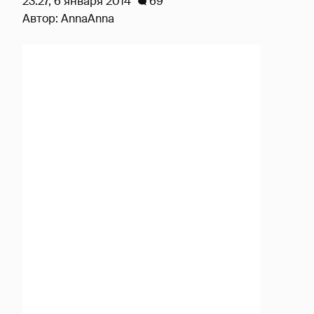
23:27, 6 января 2014
69
Автор:
AnnaAnna