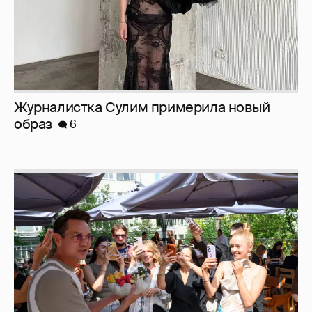
Анастасия Гребенкина, Женя Малахова,
Оксана Русланова и другие гости
фестиваля «Баланс вкуса и ритма»:
рассматриваем летние образы