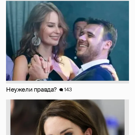
Неужели правда?
143
Марк Рош: "Кэтрин, принцесса Уэльская,
перенесла удаление матки и лечится от
рака толстого кишечника."
30