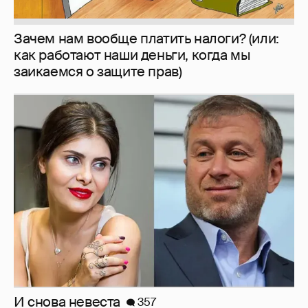
И снова невеста
357