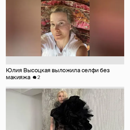
макияжа
2
Журналистка Сулим примерила новый
образ
6