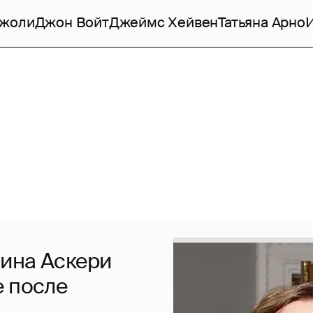
Джоли
Джон Войт
Джеймс Хейвен
Татьяна Арно
ина Аскери
е после