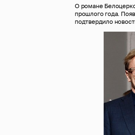
О романе Белоцерко
прошлого года. Поя
подтвердило новость