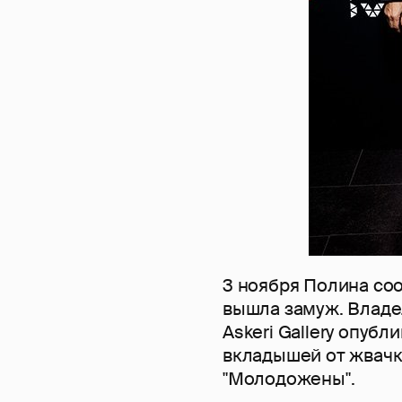
3 ноября Полина соо
вышла замуж. Владе
Askeri Gallery опубл
вкладышей от жвачки
"Молодожены".