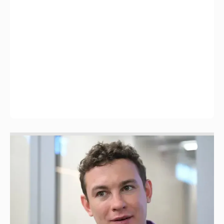
Никита Кологривый высказался насчёт
ИИ
1