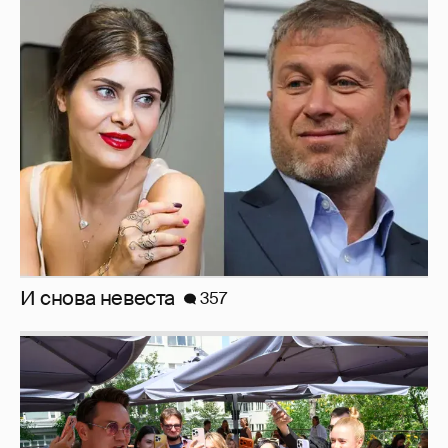
И снова невеста
357
Анастасия Гребенкина, Женя Малахова,
Оксана Русланова и другие гости
фестиваля «Баланс вкуса и ритма»: