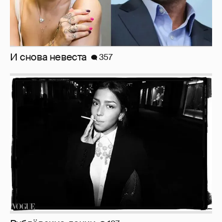
Рублёвские дочки
187