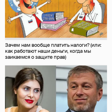
И снова невеста
357