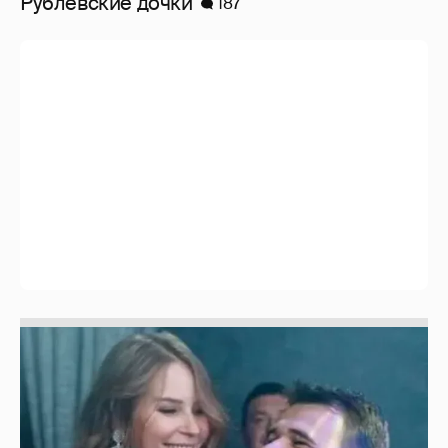
Неужели правда?
143