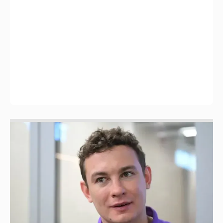
Никита Кологривый высказался насчёт
ИИ
1