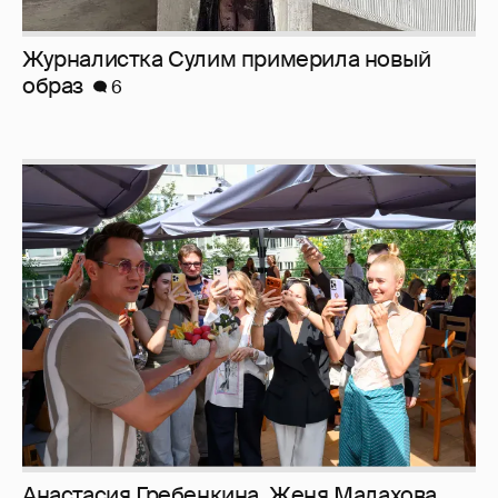
Анастасия Гребенкина, Женя Малахова,
Оксана Русланова и другие гости
фестиваля «Баланс вкуса и ритма»:
рассматриваем летние образы