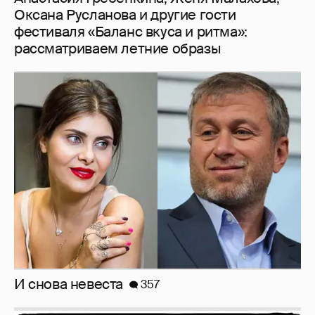
И снова невеста
357