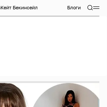
в
Кейт Бекинсейл
Блоги