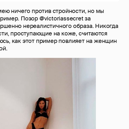
мею ничего против стройности, но мы
имер. Позор @victoriassecret за
ршенно нереалистичного образа. Никогда
сти, проступающие на коже, считаются
сь, как этот пример повлияет на женщин
ой.