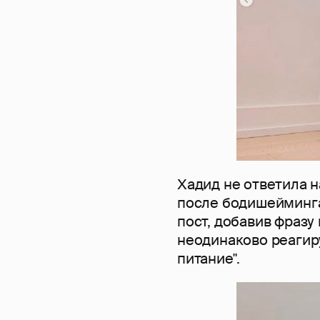
Хадид не ответила н
после бодишейминга
пост, добавив фразу
неодинаково реагир
питание".