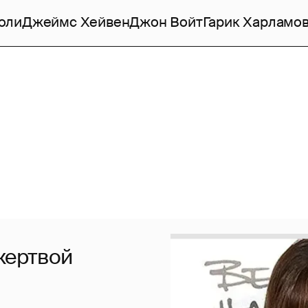
оли
Джеймс Хейвен
Джон Войт
Гарик Харламо
жертвой