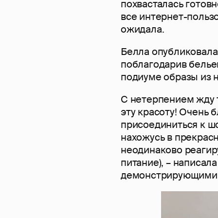
похвасталась готов
все интернет-пользо
ожидала.
Белла опубликовала
поблагодарив белье
подиуме образы из 
С нетерпением жду 
эту красоту! Очень 
присоединиться к шо
нахожусь в прекрас
неодинаково реагир
питание), – написал
демонстрирующими е