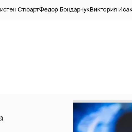
истен Стюарт
Федор Бондарчук
Виктория Иса
а