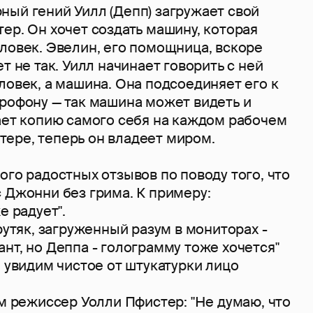
ный гений Уилл (Депп) загружает свой
ер. Он хочет создать машину, которая
ловек. Эвелин, его помощница, вскоре
т не так. Уилл начинает говорить с ней
ловек, а машина. Она подсоединяет его к
крофону — так машина может видеть и
ает копию самого себя на каждом рабочем
ере, теперь он владеет миром.
ого радостных отзывов по поводу того, что
с Джонни без грима. К примеру:
е радует".
крутяк, загруженный разум в мониторах -
нт, но Деппа - голограмму тоже хочется"
ы увидим чистое от штукатурки лицо
ам режиссер Уолли Пфистер: "Не думаю, что