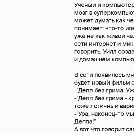
Ученый и компьютер
мозг в суперкомпьют
может думать как че
понимает: что-то иде
уже не как живой че
сети интернет и ми
говорить. Уилл созд
и домашнем компьют
В сети появилось мн
будет новый фильм 
-"Депп без грима. Уж
-"Депп без грима - 
тоже логичный вариа
-"Ура, наконец-то м
Деппа!"
А вот что говорит с