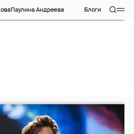
кова
Паулина Андреева
Блоги