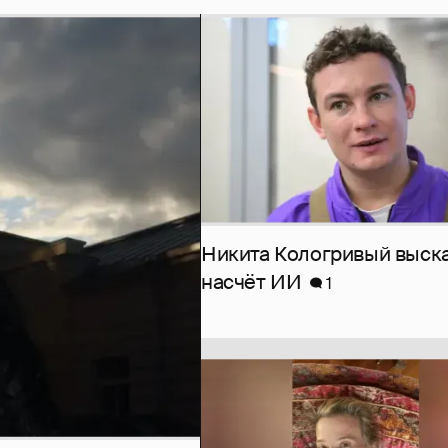
Никита Кологривый выск
насчёт ИИ
1