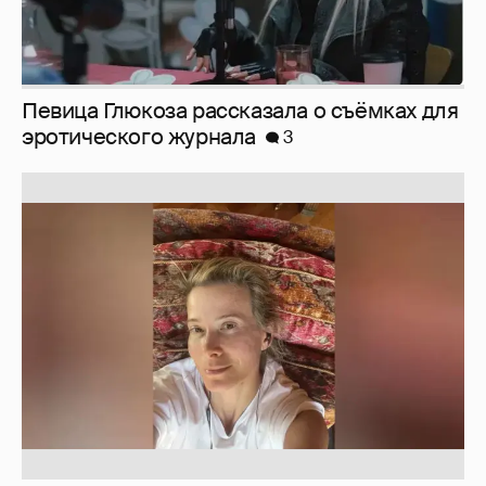
Юлия Высоцкая выложила селфи без
макияжа
2