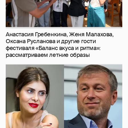
И снова невеста
357
Рублёвские дочки
187