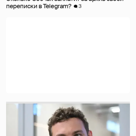
перeписки в Telegram?
3
Никита Кологривый высказался насчёт
ИИ
1