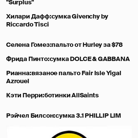
"Surplus"
Хилари Дафф:сумка Givenchy by
Riccardo Tisci
Селена Гомез:пальто от Hurley за $78
Фрида Пинто:сумка DOLCE & GABBANA
Рианна:вязаное пальто Fair Isle Yigal
Azrouel
Кэти Перри:ботинки AllSaints
Рэйчел Билсон:сумка 3.1 PHILLIP LIM