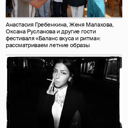
Рублёвские дочки
187