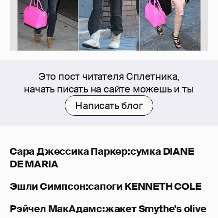
Это пост читателя Сплетника,
начать писать на сайте можешь и ты
Написать блог
Сара Джессика Паркер:сумка DIANE
DE MARIA
Эшли Симпсон:сапоги KENNETH COLE
Рэйчел МакАдамс:жакет Smythe's olive