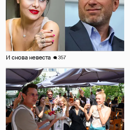
Анастасия Гребенкина, Женя Малахова,
Оксана Русланова и другие гости
фестиваля «Баланс вкуса и ритма»:
рассматриваем летние образы