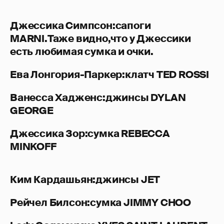
Джессика Симпсон:сапоги
MARNI.Таже видно,что у Джессики
есть любимая сумка и очки.
Ева Лонгория-Паркер:клатч TED ROSSI
Ванесса Хадженс:джинсы DYLAN
GEORGE
Джессика Зор:сумка REBECCA
MINKOFF
Ким Кардашьян:джинсы JET
Рейчел Билсон:сумка JIMMY CHOO