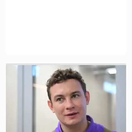
Никита Кологривый высказался насчёт
ИИ
1