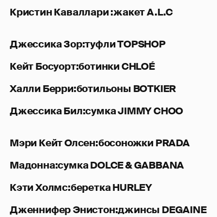
Кристин Каваллари :жакет A.L.C
Джессика Зор:туфли TOPSHOP
Кейт Босуорт:ботинки CHLOÉ
Халли Берри:ботильоны BOTKIER
Джессика Бил:сумка JIMMY CHOO
Мэри Кейт Олсен:босоножки PRADA
Мадонна:сумка DOLCE & GABBANA
Кэти Холмс:беретка HURLEY
Дженнифер Энистон:джинсы DEGAINE