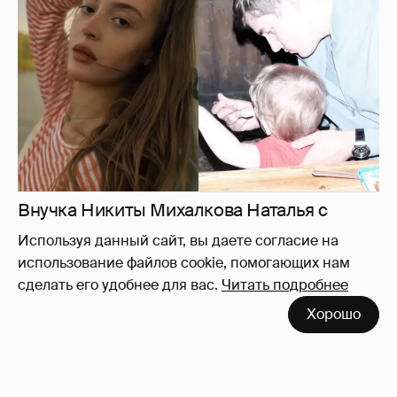
мужем и сыном отдыхает на яхте
16
Используя данный сайт, вы даете согласие на
использование файлов cookie, помогающих нам
сделать его удобнее для вас.
Читать подробнее
"Лолита". Аглая Тарасова снялась в мини-
Хорошо
платье с декольте и чулках
38