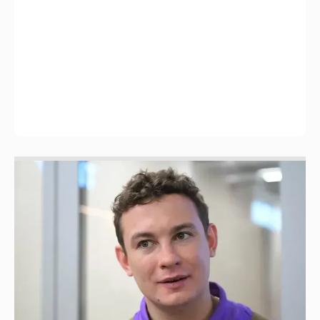
Никита Кологривый высказался насчёт
ИИ
1