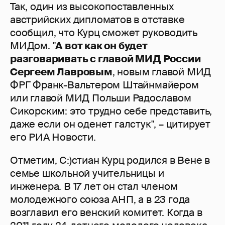
Так, один из высокопоставленных
австрийских дипломатов в отставке
сообщил, что Курц сможет руководить
МИДом. "
А вот как он будет
разговаривать с главой МИД России
Сергеем Лавровым
, новым главой МИД
ФРГ Франк-Вальтером Штайнмайером
или главой МИД Польши Радославом
Сикорским: это трудно себе представить,
даже если он оденет галстук", – цитирует
его РИА Новости.
Отметим, С:)стиан Курц родился в Вене в
семье школьной учительницы и
инженера. В 17 лет он стал членом
молодежного союза АНП, а в 23 года
возглавил его венский комитет. Когда в