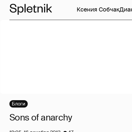
Ксения Собчак
Диа
Блоги
Sons of anarchy