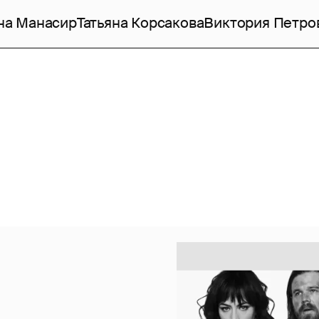
на Манасир
Татьяна Корсакова
Виктория Петро