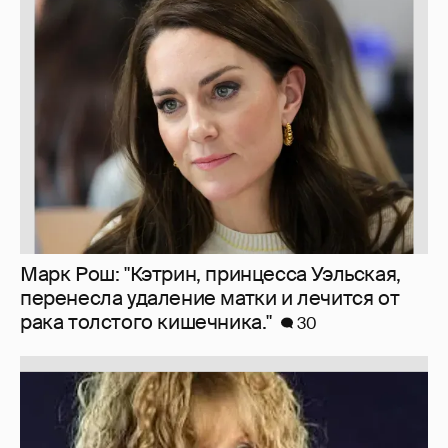
Марк Рош: "Кэтрин, принцесса Уэльская,
перенесла удаление матки и лечится от
рака толстого кишечника."
30
Знаменитости со странным "сексуальным
поведением"
180