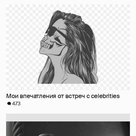
Softporn
89