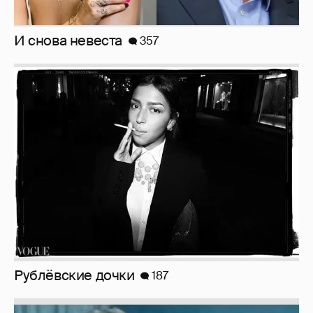
И снова невеста
357
Рублёвские дочки
187